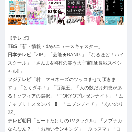
【テレビ】
TBS
「新・情報７daysニュースキャスター」
日本テレビ
「ZIP」「芸能★BANG!」「なるほど！ハイ
スクール」「さんま&岡村の笑う大宇宙!!延長戦スペシ
ャル!!」
フジテレビ
「村上マヨネーズのツッコませて頂きま
す!」「とくダネ！」「百識王」「人の数だけ知恵があ
る！ソフィアの選択」「TOKYOプレゼンナイト」「ム
チャブリ！スタンパー‼」「ニブンノイチ」「あいのり
2Z」
テレビ朝日
「ビートたけしのTVタックル」「ノブナカ
なんなん？」「お願いランキング」「ぷっスマ」「コ