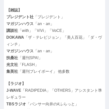
【雑誌】
プレジデント社
「プレジデント」
マガジンハウス
「an・an」
講談社
「with」「ViVi」「VoCE」
DOKAWA
「ザ・テレビジョン」「美人百花」「ダ・ヴ
ィンチ」
マガジンハウス
「an・an」
扶桑社
「週刊SPA!」
光文社
「FLASH」
集英社
「週刊プレイボーイ」 他多数
【ラジオ】
J-WAVE
「RADIPEDIA」「OTHERS」アシスタント準
レギュラー
TBSラジオ
「パンサー向井の#ふらっと」