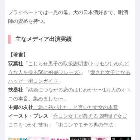
プライベートでは一児の母。大の日本酒好きで、唎酒
師の資格を持つ。
主なメディア出演実績
【著書】
双葉社
「
こじらせ男子の取扱説明書(トリセツ) -めんど
うな人を操る56の好感フレーズ-
」「
愛され女子になる
ハッピー街コンガイド
」
扶桑社
「
結婚につながる恋のはじめかた〜1万人のオト
コの本音、集めました〜
」
主婦の友社
「急に熱が出た」と言いだす女の本音
イースト・プレス
「
合コン女王が教える 2時間で女ゴ
コロをつかむ技術
」「
街コンでモテる男の作法
」