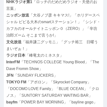
NHKラジオ第1
「ロッチのだめだめラジオ・天使のお
言葉」
ニッポン放送
「大谷ノブ彦 キキマス!」「ホリデースペ
シャル ビビる大木のsmartステーション！」「シシド・
カフカのオールナイトニッポン０（ZERO）」「辛坊
治郎ズーム そこまで言うか!」
文化放送
「福井謙二グッモニ」「グッチ裕三 日曜う
まいぞぉ！」
ラジオ日本
「峰竜太のミネスタ」
InterFM
「TECHNOS COLLEGE Young Blood」「The
Dave Fromm Show」
JFN
「SUNDAY FLICKERS」
TOKYO FM
「アポロン」「Skyrocket Company」
「DOCOMO LOVE Family」「BLUE OCEAN」「クロ
ノス」「SUNTORY SATURDAY WAITING BAR」
bayfm
「POWER BAY MORNING」「bayline gogo」